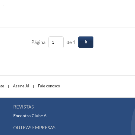
Ir
Página
de 1
nte
Assine Já
Fale conosco
|
|
REVISTAS
Encontro
Clube A
OUTRAS EMPRESAS