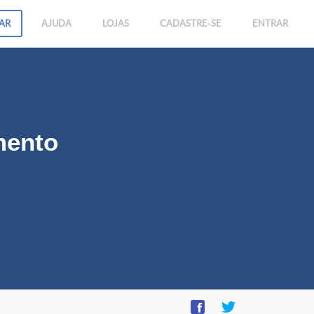
AR
AJUDA
LOJAS
CADASTRE-SE
ENTRAR
mento