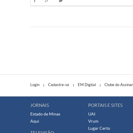
Login
Cadastre-se
EM Digital
Clube do Assina
|
|
|
JORNAIS
PORTAIS E SITES
Estado de Minas
UAI
Aqui
Vrum
Lugar Certo
TELEVISÃO