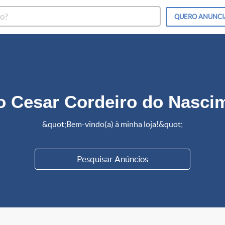
QUERO
ANUNCI
o Cesar Cordeiro do Nasci
&quot;Bem-vindo(a) à minha loja!&quot;