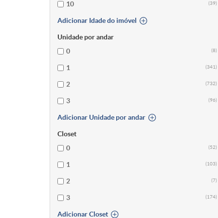
10
(39)
Adicionar Idade do imóvel
Unidade por andar
0
(8)
1
(341)
2
(732)
3
(96)
Adicionar Unidade por andar
Closet
0
(52)
1
(103)
2
(7)
3
(174)
Adicionar Closet