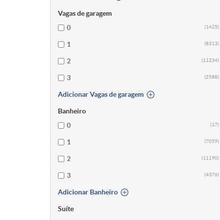
Vagas de garagem
0
(1425)
1
(8313)
2
(11234)
3
(2588)
Adicionar Vagas de garagem
Banheiro
0
(17)
1
(7059)
2
(11190)
3
(4376)
Adicionar Banheiro
Suíte