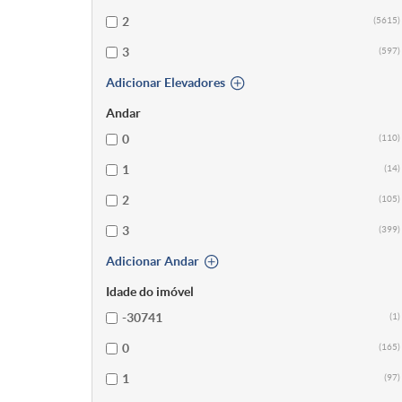
2
(5615)
3
(597)
Adicionar Elevadores
Andar
0
(110)
1
(14)
2
(105)
3
(399)
Adicionar Andar
Idade do imóvel
-30741
(1)
0
(165)
1
(97)