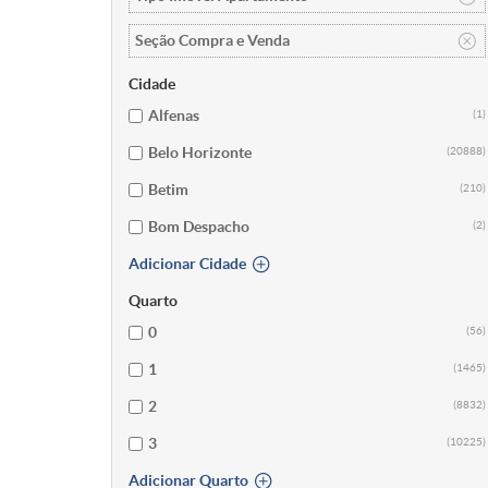
Seção Compra e Venda
Cidade
Alfenas
(1)
Belo Horizonte
(20888)
Betim
(210)
Bom Despacho
(2)
Adicionar Cidade
Quarto
0
(56)
1
(1465)
2
(8832)
3
(10225)
Adicionar Quarto