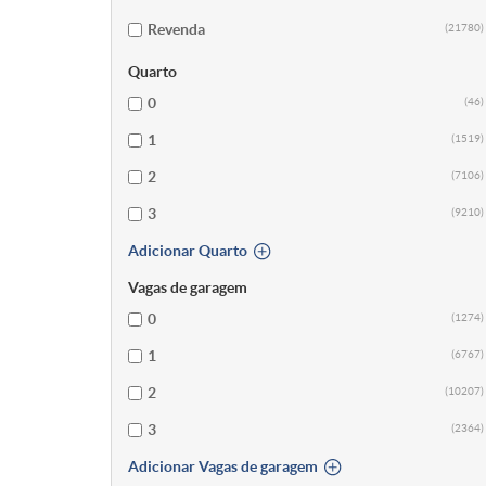
Revenda
(21780)
Quarto
0
(46)
1
(1519)
2
(7106)
3
(9210)
Adicionar Quarto
Vagas de garagem
0
(1274)
1
(6767)
2
(10207)
3
(2364)
Adicionar Vagas de garagem