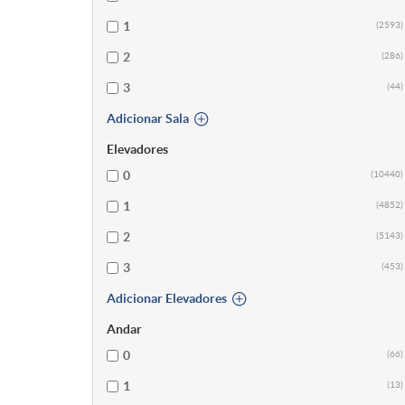
1
(2593)
2
(286)
3
(44)
Adicionar Sala
Elevadores
0
(10440)
1
(4852)
2
(5143)
3
(453)
Adicionar Elevadores
Andar
0
(66)
1
(13)