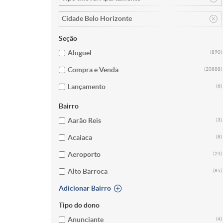
Cidade Belo Horizonte
Seção
Aluguel
(890)
Compra e Venda
(20888)
Lançamento
(6)
Bairro
Aarão Reis
(3)
Acaiaca
(8)
Aeroporto
(24)
Alto Barroca
(85)
Adicionar Bairro
Tipo do dono
Anunciante
(4)