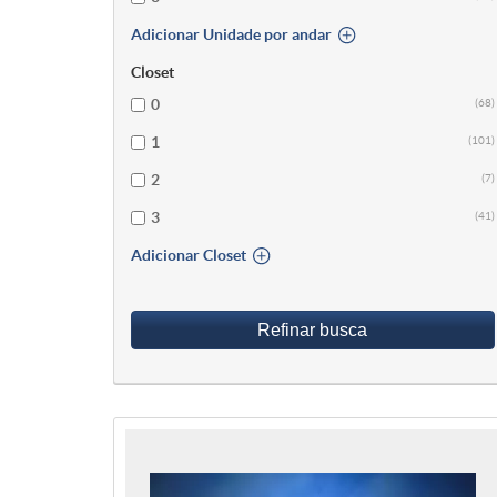
Adicionar Unidade por andar
Closet
0
(68)
1
(101)
2
(7)
3
(41)
Adicionar Closet
Refinar busca