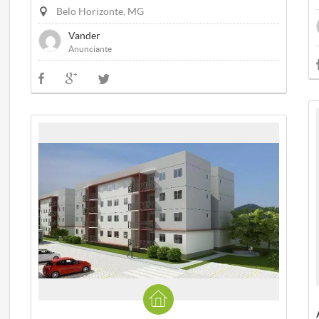
Belo Horizonte, MG
Vander
Anunciante