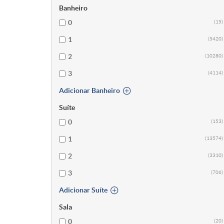
Banheiro
0
(15)
1
(5420)
2
(10280)
3
(4114)
Adicionar Banheiro
Suíte
0
(153)
1
(13574)
2
(3310)
3
(706)
Adicionar Suíte
Sala
0
(20)