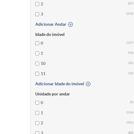
2
(87)
3
(255)
Adicionar Andar
Idade do imóvel
0
(127)
1
(93)
10
(32)
11
(10)
Adicionar Idade do imóvel
Unidade por andar
0
(9)
1
(214)
2
(701)
3
(80)