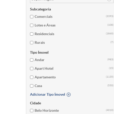
Subcategoria
Comerciais
(3393)
Lotes e Áreas
(108)
Residenciais
(1860)
Rurais
(7)
Tipo Ímovel
Andar
(983)
Apart Hotel
(15)
Apartamento
(1135)
Casa
(550)
Adicionar Tipo Ímovel
Cidade
Belo Horizonte
(4010)