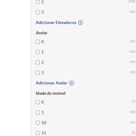
2
(378)
3
(94)
Adicionar Elevadores
Andar
0
(42)
1
(66)
2
(76)
3
(53)
Adicionar Andar
Idade do imóvel
0
(7)
1
(18)
10
(11)
11
(2)