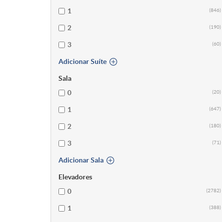
1
(846)
2
(190)
3
(60)
Adicionar Suíte
Sala
0
(20)
1
(647)
2
(180)
3
(71)
Adicionar Sala
Elevadores
0
(2782)
1
(388)