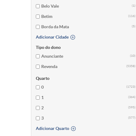
Belo Vale
(1)
Betim
(116)
Borda da Mata
(5)
Adicionar Cidade
Tipo do dono
Anunciante
(10)
Revenda
(5358)
Quarto
0
(1723)
1
(364)
2
(595)
3
(577)
Adicionar Quarto