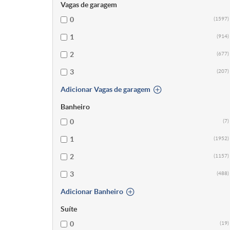
Vagas de garagem
0
(1597)
1
(914)
2
(677)
3
(207)
Adicionar Vagas de garagem
Banheiro
0
(7)
1
(1952)
2
(1157)
3
(488)
Adicionar Banheiro
Suíte
0
(19)