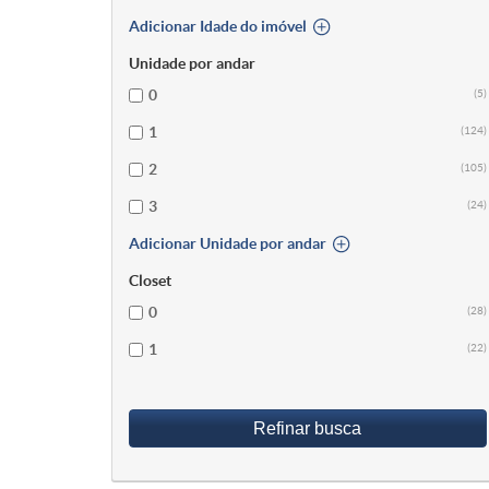
Adicionar Idade do imóvel
Unidade por andar
0
(5)
1
(124)
2
(105)
3
(24)
Adicionar Unidade por andar
Closet
0
(28)
1
(22)
Refinar busca