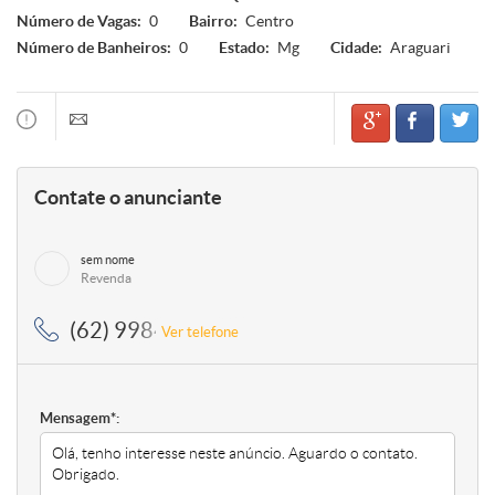
Número de Vagas:
0
Bairro:
Centro
Número de Banheiros:
0
Estado:
Mg
Cidade:
Araguari
Contate o anunciante
sem nome
Revenda
(62) 99849-2007, (62) 99849-2007
Ver telefone
Mensagem*: