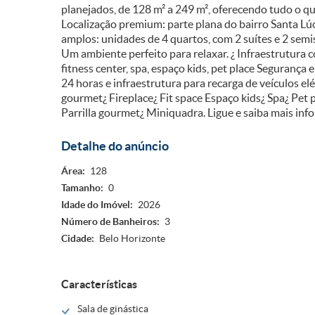
planejados, de 128 m² a 249 m², oferecendo tudo o que
Localização premium: parte plana do bairro Santa Lúc
amplos: unidades de 4 quartos, com 2 suítes e 2 semis
Um ambiente perfeito para relaxar. ¿ Infraestrutura c
fitness center, spa, espaço kids, pet place Seguranç
24 horas e infraestrutura para recarga de veículos el
gourmet¿ Fireplace¿ Fit space Espaço kids¿ Spa¿ Pet pl
Parrilla gourmet¿ Miniquadra. Ligue e saiba mais inf
Detalhe do anúncio
Área:
128
Tamanho:
0
Idade do Imóvel:
2026
Número de Banheiros:
3
Cidade:
Belo Horizonte
Características
Sala de ginástica