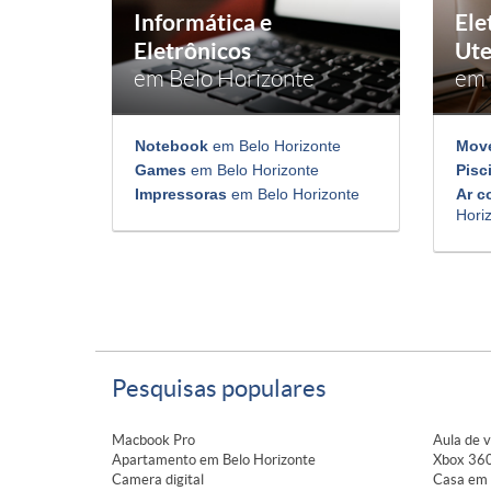
Informática e
Ele
Eletrônicos
Ute
em Belo Horizonte
em 
Notebook
em Belo Horizonte
Mov
Games
em Belo Horizonte
Pisc
Impressoras
em Belo Horizonte
Ar c
Hori
Pesquisas populares
Macbook Pro
Aula de v
Apartamento em Belo Horizonte
Xbox 360
Camera digital
Casa em 