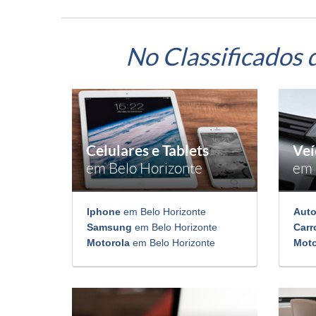
No Classificados 
Celulares e Tablets
Veí
em Belo Horizonte
em 
Iphone
em Belo Horizonte
Aut
Samsung
em Belo Horizonte
Carr
Motorola
em Belo Horizonte
Mot