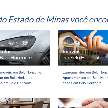
do Estado de Minas você enco
culos
Imóveis
Belo Horizonte
em Belo Horizonte
omóveis
em Belo Horizonte
Lançamentos
em Belo Horiz
os
em Belo Horizonte
Apartamentos
em Belo Hori
os
em Belo Horizonte
casas
em Belo Horizonte