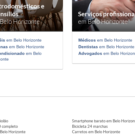
trodomésticos e
nsílios
Serviços profissiona
Belo Horizonte
em Belo Horizonte
éis
em Belo Horizonte
Médicos
em Belo Horizonte
inas
em Belo Horizonte
Dentistas
em Belo Horizonte
ondicionado
em Belo
Advogados
em Belo Horizon
zonte
iolão
Smartphone barato em Belo Horizon
 completo
Bicicleta 24 marchas
Belo Horizonte
Carretos em Belo Horizonte