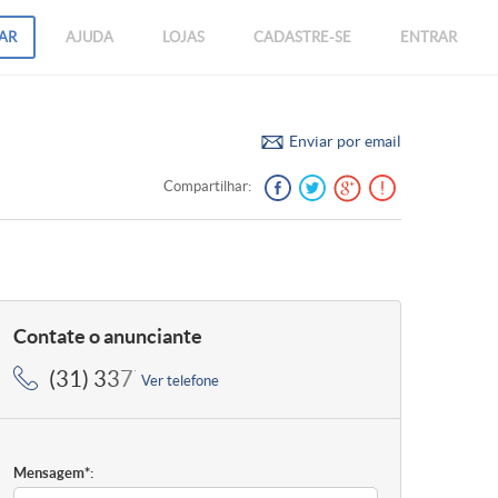
AR
AJUDA
LOJAS
CADASTRE-SE
ENTRAR
Enviar por email
Compartilhar:
Contate o anunciante
(31) 3377-2020, (31) 3377-2020
Ver telefone
Mensagem*: