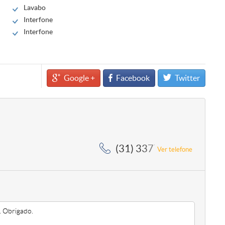
Lavabo
Interfone
Interfone
Google +
Facebook
Twitter
(31) 3377-2020, (31) 3
Ver telefone