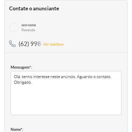
Contate o anunciante
sem nome
Revenda
(62) 99849-2007, (62) 99849-2007
Ver telefone
Mensagem*:
Nome*: