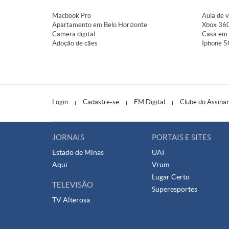
Macbook Pro
Aula de v
Apartamento em Belo Horizonte
Xbox 360
Camera digital
Casa em 
Adoção de cães
Iphone 5
Login
Cadastre-se
EM Digital
Clube do Assina
|
|
|
JORNAIS
PORTAIS E SITES
Estado de Minas
UAI
Aqui
Vrum
Lugar Certo
TELEVISÃO
Superesportes
TV Alterosa