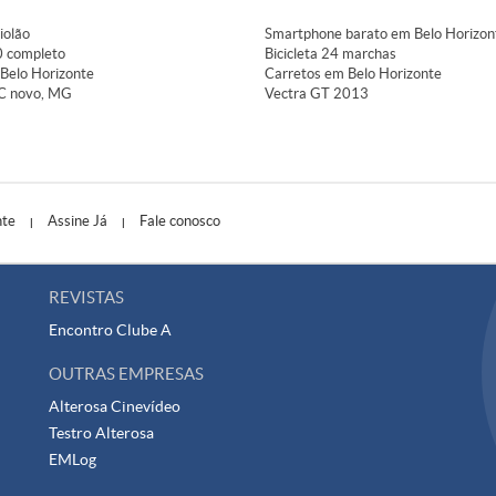
iolão
Smartphone barato em Belo Horizon
 completo
Bicicleta 24 marchas
Belo Horizonte
Carretos em Belo Horizonte
C novo, MG
Vectra GT 2013
nte
Assine Já
Fale conosco
|
|
REVISTAS
Encontro
Clube A
OUTRAS EMPRESAS
Alterosa Cinevídeo
Testro Alterosa
EMLog