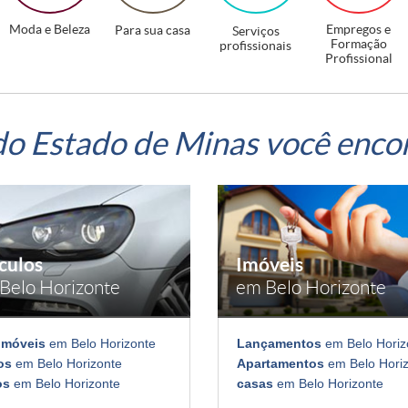
Moda e Beleza
Empregos e
Para sua casa
Serviços
Formação
profissionais
Profissional
do Estado de Minas você enco
culos
Imóveis
Belo Horizonte
em Belo Horizonte
omóveis
em Belo Horizonte
Lançamentos
em Belo Horiz
os
em Belo Horizonte
Apartamentos
em Belo Hori
os
em Belo Horizonte
casas
em Belo Horizonte