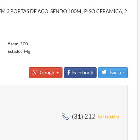
 EM 3 PORTAS DE AÇO, SENDO 100M , PISO CERÂMICA, 2
Área:
100
Estado:
Mg
Google +
Facebook
Twitter
(31) 2128-5959, (31) 2
Ver telefone