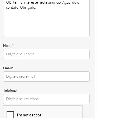
Nome*:
Email*:
Telefone:
128-5959