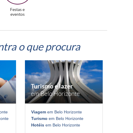
Festas e
eventos
ntra o que procura
Turismo e lazer
em Belo Horizonte
onte
Viagem
em Belo Horizonte
zonte
Turismo
em Belo Horizonte
Hotéis
em Belo Horizonte