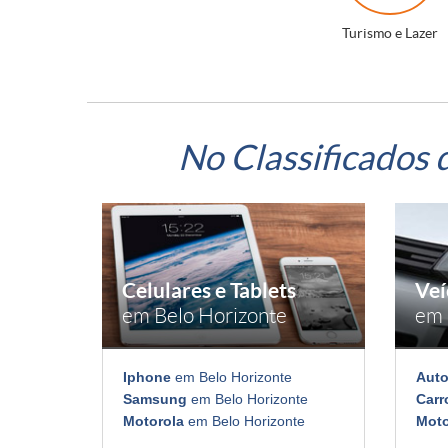
Turismo e Lazer
No Classificados 
Celulares e Tablets
Veí
em Belo Horizonte
em 
Iphone
em Belo Horizonte
Aut
Samsung
em Belo Horizonte
Carr
Motorola
em Belo Horizonte
Mot