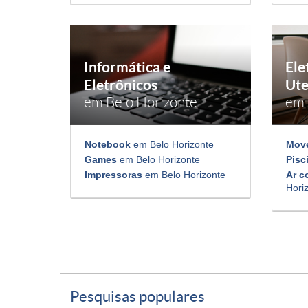
Informática e
Ele
Eletrônicos
Ute
em Belo Horizonte
em 
Notebook
em Belo Horizonte
Mov
Games
em Belo Horizonte
Pisc
Impressoras
em Belo Horizonte
Ar c
Hori
Pesquisas populares