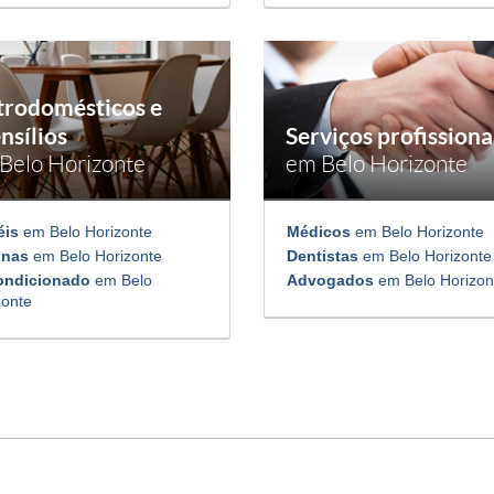
trodomésticos e
nsílios
Serviços profissiona
Belo Horizonte
em Belo Horizonte
éis
em Belo Horizonte
Médicos
em Belo Horizonte
inas
em Belo Horizonte
Dentistas
em Belo Horizonte
ondicionado
em Belo
Advogados
em Belo Horizon
zonte