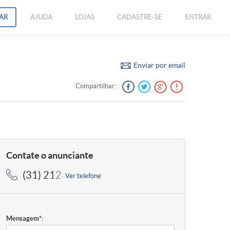
AR
AJUDA
LOJAS
CADASTRE-SE
ENTRAR
Enviar por email
Compartilhar:
Contate o anunciante
(31) 2128-5959, (31) 2128-5959
Ver telefone
Mensagem*: