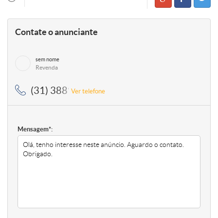
Contate o anunciante
sem nome
Revenda
(31) 3889-4765, (31) 99434-4765
Ver telefone
Mensagem*: