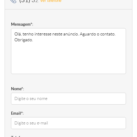
(31) 3224-2400
Ver telefone
Mensagem*:
Nome*:
Email*: