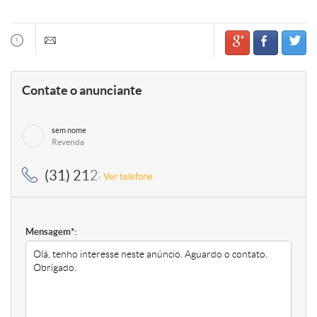
Contate o anunciante
sem nome
Revenda
(31) 2128-5959, (31) 2128-5959
Ver telefone
Mensagem*: