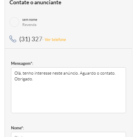
Contate o anunciante
sem nome
Revenda
(31) 3274-8122, (31) 99830-2254
Ver telefone
Mensagem*:
Nome*: