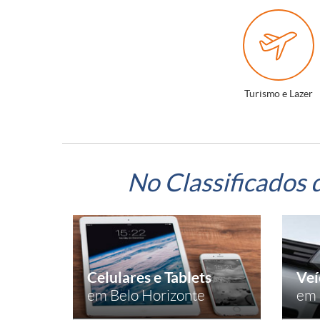
Turismo e Lazer
No Classificados 
Celulares e Tablets
Veí
em Belo Horizonte
em 