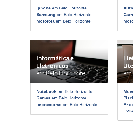
Iphone
em Belo Horizonte
Aut
Samsung
em Belo Horizonte
Carr
Motorola
em Belo Horizonte
Mot
Informática e
Ele
Eletrônicos
Ute
em Belo Horizonte
em 
Notebook
em Belo Horizonte
Mov
Games
em Belo Horizonte
Pisc
Impressoras
em Belo Horizonte
Ar c
Hori