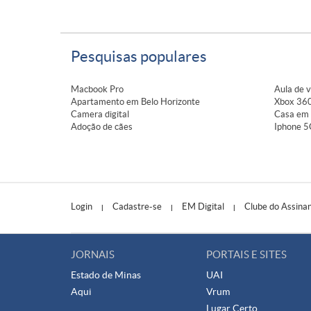
Pesquisas populares
Macbook Pro
Aula de v
Apartamento em Belo Horizonte
Xbox 360
Camera digital
Casa em 
Adoção de cães
Iphone 5
Login
Cadastre-se
EM Digital
Clube do Assina
|
|
|
JORNAIS
PORTAIS E SITES
Estado de Minas
UAI
Aqui
Vrum
Lugar Certo