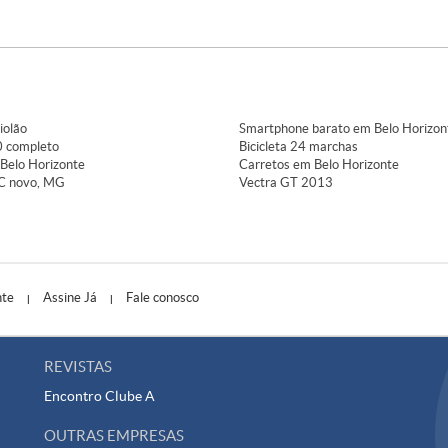
iolão
Smartphone barato em Belo Horizon
 completo
Bicicleta 24 marchas
Belo Horizonte
Carretos em Belo Horizonte
C novo, MG
Vectra GT 2013
nte
Assine Já
Fale conosco
|
|
REVISTAS
Encontro
Clube A
OUTRAS EMPRESAS