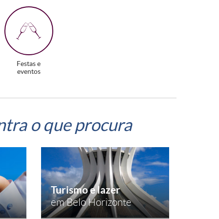
Festas e
eventos
ntra o que procura
Turismo e lazer
em Belo Horizonte