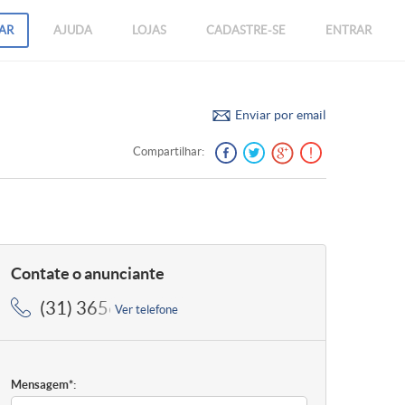
AR
AJUDA
LOJAS
CADASTRE-SE
ENTRAR
Enviar por email
Compartilhar:
Contate o anunciante
(31) 3656-5364, (31) 3656-5364
Ver telefone
Mensagem*: