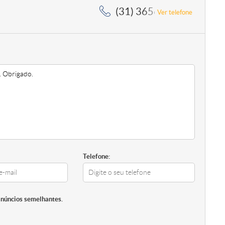
(31) 3656-5364, (31) 3
Ver telefone
Telefone:
anúncios semelhantes.