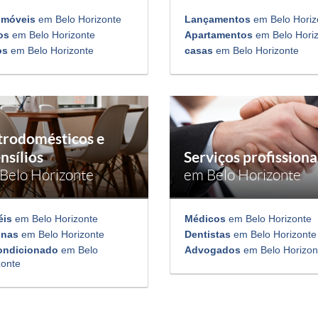
omóveis
em Belo Horizonte
Lançamentos
em Belo Horiz
os
em Belo Horizonte
Apartamentos
em Belo Hori
os
em Belo Horizonte
casas
em Belo Horizonte
trodomésticos e
nsílios
Serviços profissiona
Belo Horizonte
em Belo Horizonte
éis
em Belo Horizonte
Médicos
em Belo Horizonte
inas
em Belo Horizonte
Dentistas
em Belo Horizonte
ondicionado
em Belo
Advogados
em Belo Horizon
zonte