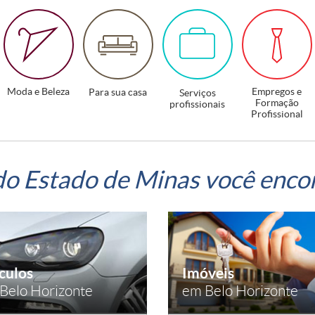
Moda e Beleza
Empregos e
Para sua casa
Serviços
Formação
profissionais
Profissional
do Estado de Minas você enco
culos
Imóveis
Belo Horizonte
em Belo Horizonte