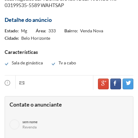
03199535-5589 WAHTSAP
Detalhe do anúncio
Estado:
Mg
Área:
333
Bairro:
Venda Nova
Cidade:
Belo Horizonte
Características
Sala de ginástica
Tv a cabo
Contate o anunciante
sem nome
Revenda