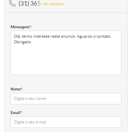
(31) 3656-5364, (31) 3656-5364
Ver telefone
Mensagem*:
Nome*:
Email*: