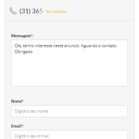
(31) 3656-5364, (31) 3656-5364
Ver telefone
Mensagem*:
Nome*:
Email*: