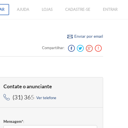
AR
AJUDA
LOJAS
CADASTRE-SE
ENTRAR
Enviar por email
Compartilhar:
Contate o anunciante
(31) 3656-5364, (31) 3656-5364
Ver telefone
Mensagem*: