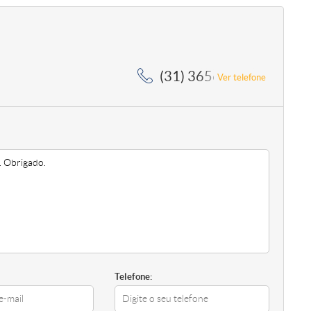
(31) 3656-5364, (31) 3
Ver telefone
Telefone: