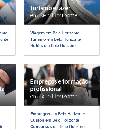
Turismo e lazer
em Belo Horizonte
onte
Viagem
em Belo Horizonte
zonte
Turismo
em Belo Horizonte
Hotéis
em Belo Horizonte
Empregos e formação
is
profissional
em Belo Horizonte
Empregos
em Belo Horizonte
Cursos
em Belo Horizonte
te
Concursos
em Belo Horizonte