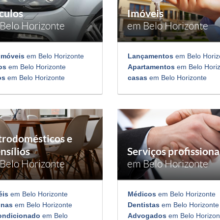
culos
Imóveis
Belo Horizonte
em Belo Horizonte
omóveis
em Belo Horizonte
Lançamentos
em Belo Horiz
os
em Belo Horizonte
Apartamentos
em Belo Hori
os
em Belo Horizonte
casas
em Belo Horizonte
trodomésticos e
nsílios
Serviços profissiona
Belo Horizonte
em Belo Horizonte
éis
em Belo Horizonte
Médicos
em Belo Horizonte
inas
em Belo Horizonte
Dentistas
em Belo Horizonte
ondicionado
em Belo
Advogados
em Belo Horizon