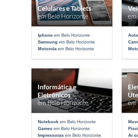
Celulares e Tablets
Veí
em Belo Horizonte
em 
Iphone
em Belo Horizonte
Aut
Samsung
em Belo Horizonte
Carr
Motorola
em Belo Horizonte
Mot
Informática e
Ele
Eletrônicos
Ute
em Belo Horizonte
em 
Notebook
em Belo Horizonte
Mov
Games
em Belo Horizonte
Pisc
Impressoras
em Belo Horizonte
Ar c