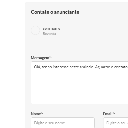
Contate o anunciante
sem nome
Revenda
Mensagem*:
Nome*:
Email*: