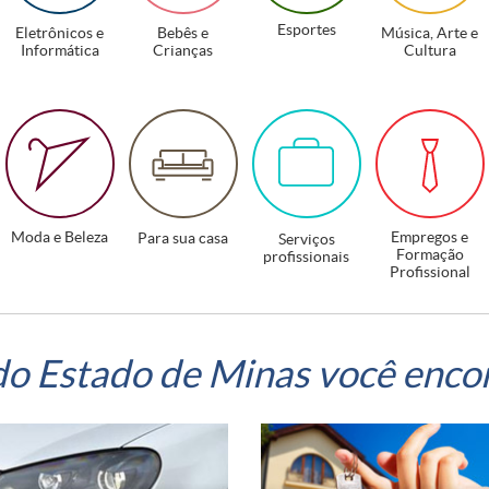
Esportes
Eletrônicos e
Bebês e
Música, Arte e
Informática
Crianças
Cultura
Moda e Beleza
Empregos e
Para sua casa
Serviços
Formação
profissionais
Profissional
do Estado de Minas você enco