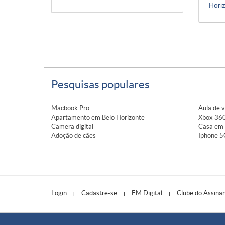
Hori
Pesquisas populares
Macbook Pro
Aula de v
Apartamento em Belo Horizonte
Xbox 360
Camera digital
Casa em 
Adoção de cães
Iphone 5
Login
Cadastre-se
EM Digital
Clube do Assina
|
|
|