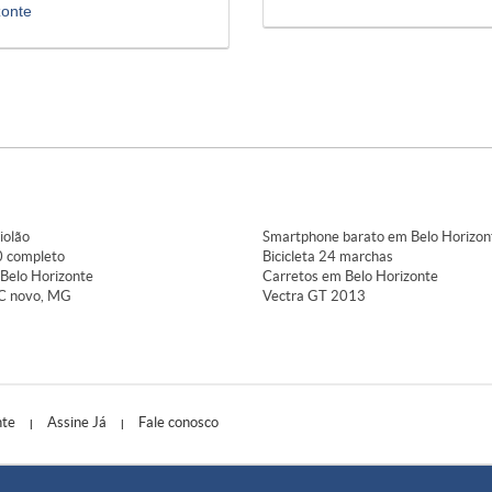
zonte
iolão
Smartphone barato em Belo Horizon
 completo
Bicicleta 24 marchas
Belo Horizonte
Carretos em Belo Horizonte
C novo, MG
Vectra GT 2013
nte
Assine Já
Fale conosco
|
|